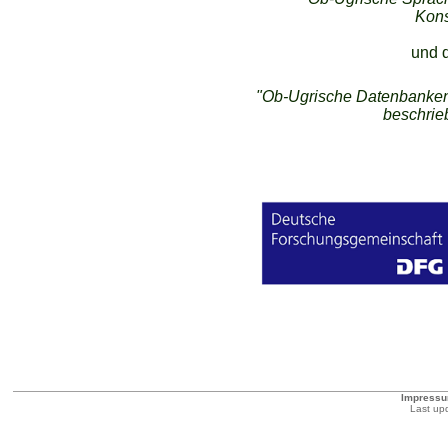
Kons
und 
"Ob-Ugrische Datenbanken
beschrie
Impress
Last upd