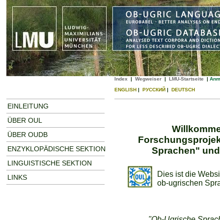
Index
|
Wegweiser
|
LMU-Startseite
|
Anm
ENGLISH
|
РУССКИЙ
|
DEUTSCH
EINLEITUNG
ÜBER OUL
Willkommen
ÜBER OUDB
Forschungsproje
ENZYKLOPÄDISCHE SEKTION
Sprachen" und
LINGUISTISCHE SEKTION
Dies ist die Websi
LINKS
ob-ugrischen Spr
"Ob-Ugrische Sprach